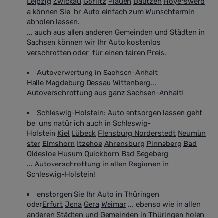
Leipzig
Zwickau
Görlitz
Plauen
Bautzen
Hoyerswerd
a
können Sie Ihr Auto einfach zum Wunschtermin
abholen lassen.
... auch aus allen anderen Gemeinden und Städten in
Sachsen können wir Ihr Auto kostenlos
verschrotten oder für einen fairen Preis.
Autoverwertung in Sachsen-Anhalt
Halle
Magdeburg
Dessau
Wittenberg
...
Autoverschrottung aus ganz Sachsen-Anhalt!
Schleswig-Holstein: Auto entsorgen lassen geht
bei uns natürlich auch in Schleswig-
Holstein
Kiel
Lübeck
Flensburg
Norderstedt
Neumün
ster
Elmshorn
Itzehoe
Ahrensburg
Pinneberg
Bad
Oldesloe
Husum
Quickborn
Bad Segeberg
... Autoverschrottung in allen Regionen in
Schleswig-Holstein!
enstorgen Sie Ihr Auto in Thüringen
oder
Erfurt
Jena
Gera
Weimar
... ebenso wie in allen
anderen Städten und Gemeinden in Thüringen holen