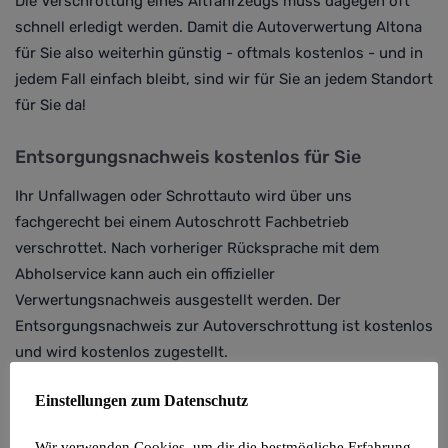
Die Verschrottung eines Altfahrzeugs muss dagegen oft
schnell erledigt werden. Damit die Autoverwertung Altona
für Sie also weiterhin günstig - oftmals kostenlos - und in
jedem Fall einfach bleibt, sind wir für Sie an jedem Standort
für Sie da!
Entsorgungsnachweis kostenlos für Sie
Ihr Unfallwagen oder Schrottauto wird über uns
fachgerecht bei einem Autoschrott Fachbetrieb
verschrottet. Nach vorheriger Rücksprache mit dem
Abholservice kann auch ein offizieller
Verwertungsnachweis ausgestellt werden. Der
Entsorgungsnachweis zur Autoverschrottung ist kostenlos
und wird kostenlos zugestellt.
Einstellungen zum Datenschutz
Auto verschrotten Altona kostenlos
Oft ist bei uns die Abholung und Autoverschrottung
Wir verwenden Cookies, um dir die bestmögliche Erfahrung