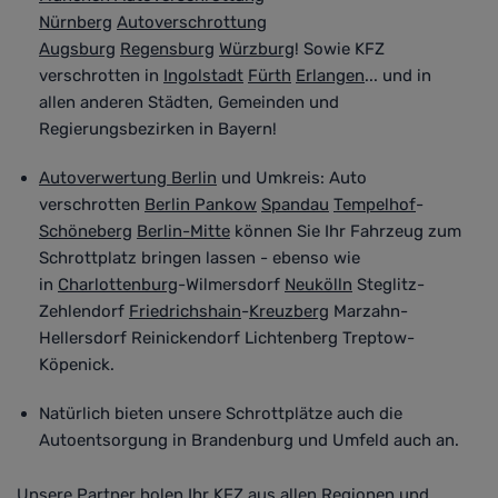
Nürnberg
Autoverschrottung
Augsburg
Regensburg
Würzburg
! Sowie KFZ
verschrotten in
Ingolstadt
Fürth
Erlangen
... und in
allen anderen Städten, Gemeinden und
Regierungsbezirken in Bayern!
Autoverwertung Berlin
und Umkreis
:
Auto
verschrotten
Berlin Pankow
Spandau
Tempelhof
-
Schöneberg
Berlin-Mitte
können Sie Ihr Fahrzeug zum
Schrottplatz bringen lassen - ebenso wie
in
Charlottenburg
-Wilmersdorf
Neukölln
Steglitz-
Zehlendorf
Friedrichshain
-
Kreuzberg
Marzahn-
Hellersdorf Reinickendorf Lichtenberg Treptow-
Köpenick.
Natürlich bieten unsere Schrottplätze auch die
Autoentsorgung in Brandenburg und Umfeld auch an.
Unsere Partner holen Ihr KFZ aus allen Regionen und