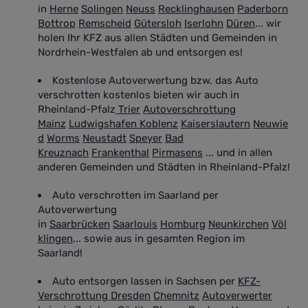
in
Herne
Solingen
Neuss
Recklinghausen
Paderborn
Bottrop
Remscheid
Gütersloh
Iserlohn
Düren
... wir
holen Ihr KFZ aus allen Städten und Gemeinden in
Nordrhein-Westfalen ab und entsorgen es!
Kostenlose Autoverwertung bzw. das Auto
verschrotten kostenlos bieten wir auch in
Rheinland-Pfalz
Trier
Autoverschrottung
Mainz
Ludwigshafen
Koblenz
Kaiserslautern
Neuwie
d
Worms
Neustadt
Speyer
Bad
Kreuznach
Frankenthal
Pirmasens
... und in allen
anderen Gemeinden und Städten in Rheinland-Pfalz!
Auto verschrotten im Saarland
per
Autoverwertung
in
Saarbrücken
Saarlouis
Homburg
Neunkirchen
Völ
klingen
... sowie aus in gesamten Region im
Saarland!
Auto entsorgen lassen in Sachsen
per
KFZ-
Verschrottung Dresden
Chemnitz
Autoverwerter