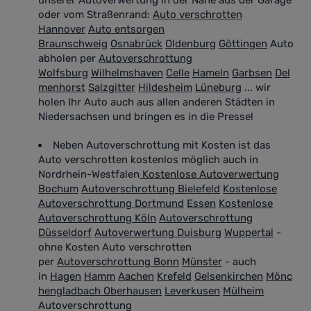
unserer Autoverwertung in der Nähe aus der Garage
oder vom Straßenrand
:
Auto verschrotten
Hannover
Auto entsorgen
Braunschweig
Osnabrück
Oldenburg
Göttingen
Auto
abholen per
Autoverschrottung
Wolfsburg
Wilhelmshaven
Celle
Hameln
Garbsen
Del
menhorst
Salzgitter
Hildesheim
Lüneburg
... wir
holen Ihr Auto auch aus allen anderen Städten in
Niedersachsen und bringen es in die Presse!
Neben Autoverschrottung mit Kosten ist das
Auto verschrotten kostenlos möglich auch in
Nordrhein-Westfalen
Kostenlose Autoverwertung
Bochum
Autoverschrottung Bielefeld
Kostenlose
Autoverschrottung Dortmund
Essen
Kostenlose
Autoverschrottung Köln
Autoverschrottung
Düsseldorf
Autoverwertung Duisburg
Wuppertal
-
ohne Kosten Auto verschrotten
per
Autoverschrottung Bonn
Münster
- auch
in
Hagen
Hamm
Aachen
Krefeld
Gelsenkirchen
Mönc
hengladbach
Oberhausen
Leverkusen
Mülheim
Autoverschrottung