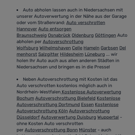
Auto abholen lassen auch in Niedersachsen mit
unserer Autoverwertung in der Nähe aus der Garage
oder vom Straßenrand
:
Auto verschrotten
Hannover
Auto entsorgen
Braunschweig
Osnabrück
Oldenburg
Göttingen
Auto
abholen per
Autoverschrottung
Wolfsburg
Wilhelmshaven
Celle
Hameln
Garbsen
Del
menhorst
Salzgitter
Hildesheim
Lüneburg
... wir
holen Ihr Auto auch aus allen anderen Städten in
Niedersachsen und bringen es in die Presse!
Neben Autoverschrottung mit Kosten ist das
Auto verschrotten kostenlos möglich auch in
Nordrhein-Westfalen
Kostenlose Autoverwertung
Bochum
Autoverschrottung Bielefeld
Kostenlose
Autoverschrottung Dortmund
Essen
Kostenlose
Autoverschrottung Köln
Autoverschrottung
Düsseldorf
Autoverwertung Duisburg
Wuppertal
-
ohne Kosten Auto verschrotten
per
Autoverschrottung Bonn
Münster
- auch