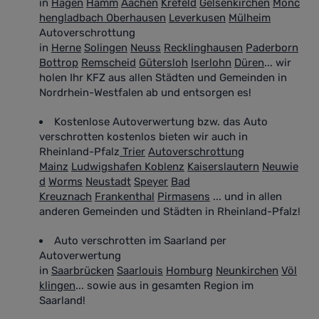
in
Hagen
Hamm
Aachen
Krefeld
Gelsenkirchen
Mönc
hengladbach
Oberhausen
Leverkusen
Mülheim
Autoverschrottung
in
Herne
Solingen
Neuss
Recklinghausen
Paderborn
Bottrop
Remscheid
Gütersloh
Iserlohn
Düren
... wir
holen Ihr KFZ aus allen Städten und Gemeinden in
Nordrhein-Westfalen ab und entsorgen es!
Kostenlose Autoverwertung bzw. das Auto
verschrotten kostenlos bieten wir auch in
Rheinland-Pfalz
Trier
Autoverschrottung
Mainz
Ludwigshafen
Koblenz
Kaiserslautern
Neuwie
d
Worms
Neustadt
Speyer
Bad
Kreuznach
Frankenthal
Pirmasens
... und in allen
anderen Gemeinden und Städten in Rheinland-Pfalz!
Auto verschrotten im Saarland
per
Autoverwertung
in
Saarbrücken
Saarlouis
Homburg
Neunkirchen
Völ
klingen
... sowie aus in gesamten Region im
Saarland!