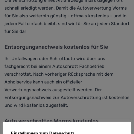
Die Verschrottung eines Altfahrzeugs muss dagegen oft
schnell erledigt werden. Damit die Autoverwertung Worms
für Sie also weiterhin günstig - oftmals kostenlos - und in
jedem Fall einfach bleibt, sind wir für Sie an jedem Standort
für Sie da!
Entsorgungsnachweis kostenlos für Sie
Ihr Unfallwagen oder Schrottauto wird über uns
fachgerecht bei einem Autoschrott Fachbetrieb
verschrottet. Nach vorheriger Rücksprache mit dem
Abholservice kann auch ein offizieller
Verwertungsnachweis ausgestellt werden. Der
Entsorgungsnachweis zur Autoverschrottung ist kostenlos
und wird kostenlos zugestellt.
Auto verschrotten Worms kostenlos
Oft ist bei uns die Abholung und Autoverschrottung
Einstellungen zum Datenschutz