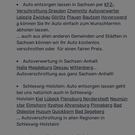
Auto entsorgen lassen in Sachsen
per
KFZ-
Verschrottung Dresden
Chemnitz
Autoverwerter
Leipzig
Zwickau
Görlitz
Plauen
Bautzen
Hoyerswerd
a
können Sie Ihr Auto einfach zum Wunschtermin
abholen lassen.
... auch aus allen anderen Gemeinden und Städten in
Sachsen können wir Ihr Auto kostenlos
verschrotten oder für einen fairen Preis.
Autoverwertung in Sachsen-Anhalt
Halle
Magdeburg
Dessau
Wittenberg
...
Autoverschrottung aus ganz Sachsen-Anhalt!
Schleswig-Holstein: Auto entsorgen lassen geht
bei uns natürlich auch in Schleswig-
Holstein
Kiel
Lübeck
Flensburg
Norderstedt
Neumün
ster
Elmshorn
Itzehoe
Ahrensburg
Pinneberg
Bad
Oldesloe
Husum
Quickborn
Bad Segeberg
... Autoverschrottung in allen Regionen in
Schleswig-Holstein!