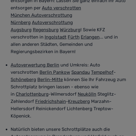
entsorgen in Bayern
:
Lassen Sie ganz einfach Ihr Auto
entsorgen per
Auto verschrotten
München
Autoverschrottung
Nürnberg
Autoverschrottung
Augsburg
Regensburg
Würzburg
! Sowie KFZ
verschrotten in
Ingolstadt
Fürth
Erlangen
... und in
allen anderen Städten, Gemeinden und
Regierungsbezirken in Bayern!
Autoverwertung Berlin
und Umkreis
:
Auto
verschrotten
Berlin Pankow
Spandau
Tempelhof
-
Schöneberg
Berlin-Mitte
können Sie Ihr Fahrzeug zum
Schrottplatz bringen lassen - ebenso wie
in
Charlottenburg
-Wilmersdorf
Neukölln
Steglitz-
Zehlendorf
Friedrichshain
-
Kreuzberg
Marzahn-
Hellersdorf Reinickendorf Lichtenberg Treptow-
Köpenick.
Natürlich bieten unsere Schrottplätze auch die